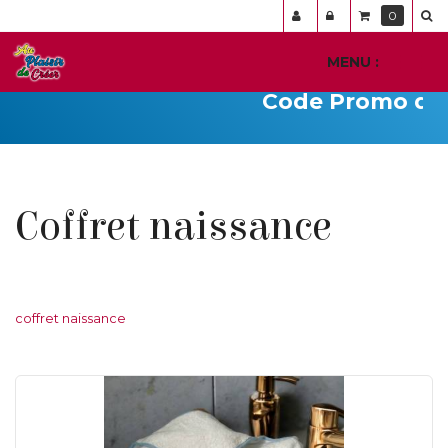
Panneau de gestion des cookies
0
MENU :
Ouvr
le
Code Promo du j
men
Coffret naissance
coffret naissance