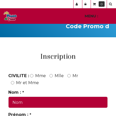
Panneau de gestion des cookies
0
MENU :
Ouvr
le
Code Promo du jo
men
Inscription
CIVILITE :
Mme
Mlle
Mr
Mr et Mme
Nom :
*
Prénom :
*