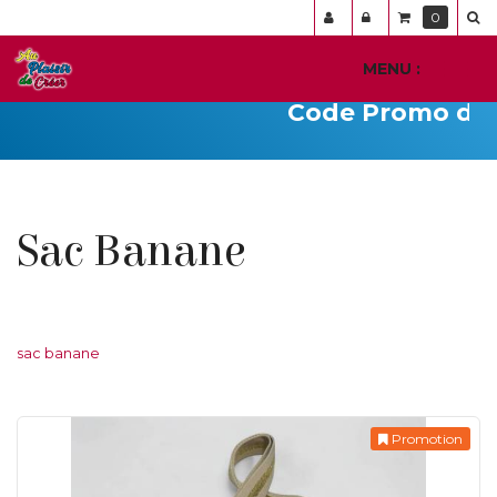
Panneau de gestion des cookies
0
MENU :
Ouvr
le
Code Promo du jo
men
Sac Banane
sac banane
Promotion