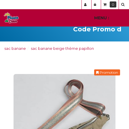
Panneau de gestion des cookies
0
MENU :
Ouvr
le
Code Promo du jo
men
sac banane
sac banane beige thème papillon
Promotion