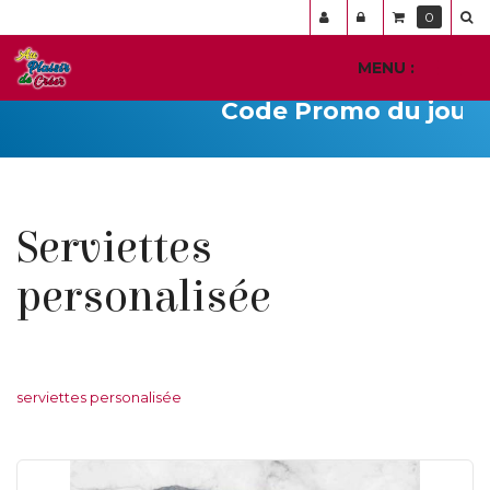
Panneau de gestion des cookies
0
MENU :
Ouvr
le
Code Promo du jour :
Cod
men
Serviettes
personalisée
serviettes personalisée