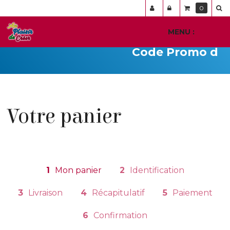
Panneau de gestion des cookies
0
MENU :
Ouvr
le
Code Promo du jo
men
Votre panier
1
Mon panier
2
Identification
3
Livraison
4
Récapitulatif
5
Paiement
6
Confirmation