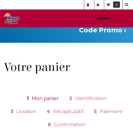
Panneau de gestion des cookies
0
MENU :
Ouvr
le
Code Promo du j
men
Votre panier
1
Mon panier
2
Identification
3
Livraison
4
Récapitulatif
5
Paiement
6
Confirmation