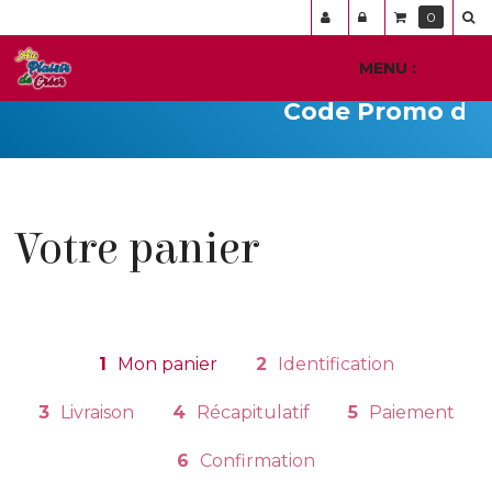
Panneau de gestion des cookies
0
MENU :
Ouvr
le
Code Promo du j
men
Votre panier
1
Mon panier
2
Identification
3
Livraison
4
Récapitulatif
5
Paiement
6
Confirmation